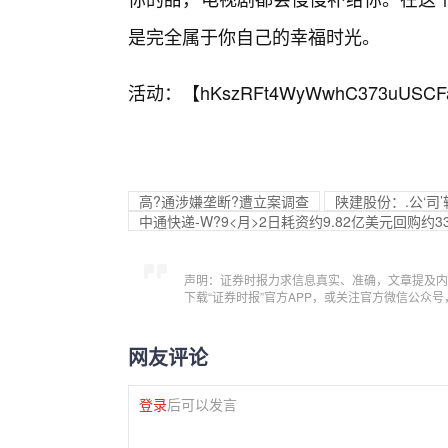
是完全属于你自己的幸福时光。
活动：【
hKszRFt4WyWwhC373uUSCF
高?通涉嫌垄断?遭立案调查
陕建股份：.公‘
中通快递-W?9<月>2日耗资约9.82亿美元回购约33
声明：证券时报力求信息真实、准确，文章提及内
下载“证券时报”官方APP，或关注官方微信公众
网友评论
登录
后可以发言